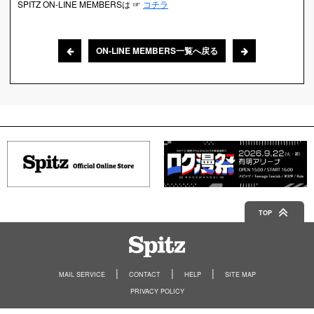
SPITZ ON-LINE MEMBERSは ☞
コチラ
ON-LINE MEMBERS一覧へ戻る
TOP
Spitz
MAIL SERVICE
CONTACT
HELP
SITE MAP
PRIVACY POLICY