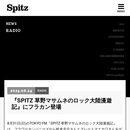
Spitz
MENU
NEWS
ALL
RADIO
RELEASE
LIVE/EVENT
MEDIA
OTHERS
ON-LINE MEMBERS
GOODS
FAN CLUB
SPITZ mobile
2025.08.24
RADIO
『SPITZ 草野マサムネのロック大陸漫遊
記』にフラカン登場
8月31日(日)のTOKYO FM『SPITZ 草野マサムネのロック大陸漫遊記』
は、フラワーカンパニーズから鈴木圭介さんとグレートマエカワさんをゲ