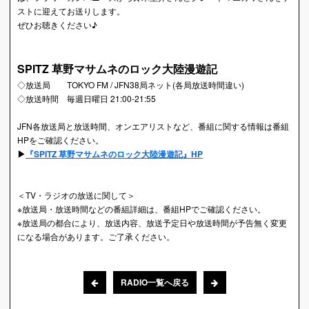
ストに迎えてお送りします。
ぜひお聴きください♪
SPITZ 草野マサムネのロック大陸漫遊記
◇放送局 TOKYO FM / JFN38局ネット(各局放送時間違い)
◇放送時間 毎週日曜日 21:00-21:55
JFN各放送局と放送時間、オンエアリストなど、番組に関する情報は番組
HPをご確認ください。
▶︎
『SPITZ 草野マサムネのロック大陸漫遊記』HP
＜TV・ラジオの放送に関して＞
※放送局・放送時間などの番組詳細は、番組HPでご確認ください。
※放送局の都合により、放送内容、放送予定日や放送時間が予告無く変更
になる場合があります。ご了承ください。
RADIO一覧へ戻る