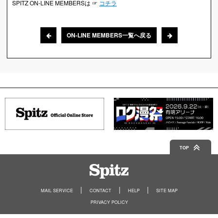
SPITZ ON-LINE MEMBERSは ☞
コチラ
ON-LINE MEMBERS一覧へ戻る
TOP
Spitz
MAIL SERVICE
CONTACT
HELP
SITE MAP
PRIVACY POLICY