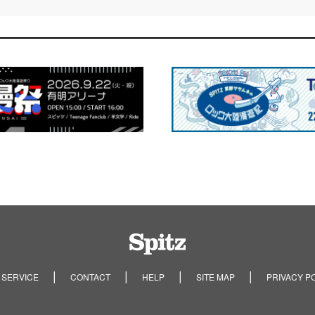
Spitz
 SERVICE
CONTACT
HELP
SITE MAP
PRIVACY P