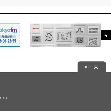
TOP
OLICY