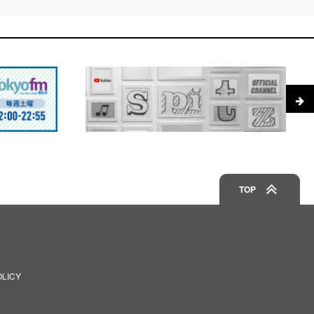
TOP
OLICY