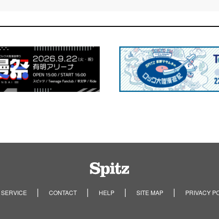
Spitz
 SERVICE
CONTACT
HELP
SITE MAP
PRIVACY P