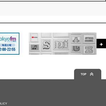
TOP
OLICY