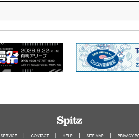
Spitz
 SERVICE
CONTACT
HELP
SITE MAP
PRIVACY P