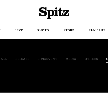
Spitz
Y
LIVE
PHOTO
STORE
FAN CLUB
ALL
RELEASE
LIVE/EVENT
MEDIA
OTHERS