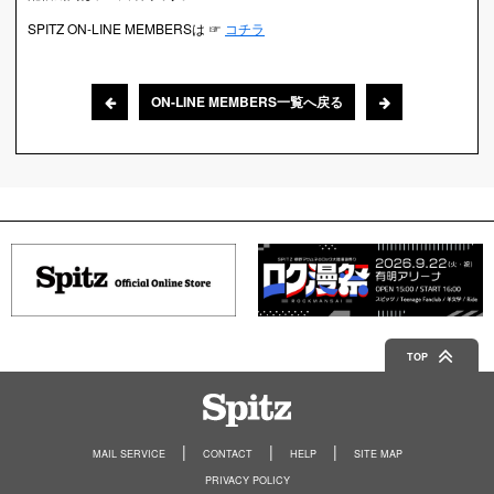
SPITZ ON-LINE MEMBERSは ☞
コチラ
ON-LINE MEMBERS一覧へ戻る
TOP
Spitz
MAIL SERVICE
CONTACT
HELP
SITE MAP
PRIVACY POLICY