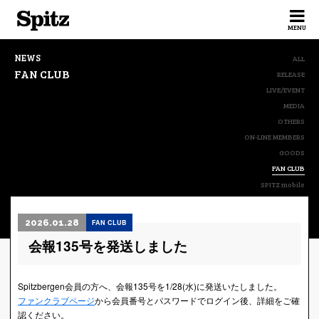
Spitz
MENU
NEWS
ALL
FAN CLUB
RELEASE
LIVE/EVENT
MEDIA
OTHERS
ON-LINE MEMBERS
GOODS
FAN CLUB
SPITZ mobile
2026.01.28
FAN CLUB
会報135号を発送しました
Spitzbergen会員の方へ、会報135号を1/28(水)に発送いたしました。
ファンクラブページ
から会員番号とパスワードでログイン後、詳細をご確
認ください。