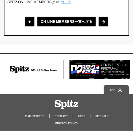
SPITZ ON-LINE MEMBERSは ☞
コチラ
ON-LINE MEMBERS一覧へ戻る
TOP
Spitz
MAIL SERVICE
CONTACT
HELP
SITE MAP
PRIVACY POLICY