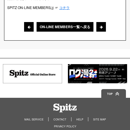
SPITZ ON-LINE MEMBERSは ☞
コチラ
ON-LINE MEMBERS一覧へ戻る
TOP
Spitz
MAIL SERVICE
CONTACT
HELP
SITE MAP
PRIVACY POLICY