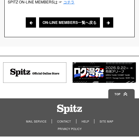
SPITZ ON-LINE MEMBERSは ☞
コチラ
ON-LINE MEMBERS一覧へ戻る
TOP
Spitz
MAIL SERVICE
CONTACT
HELP
SITE MAP
PRIVACY POLICY