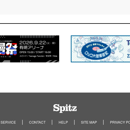
Spitz
 SERVICE
CONTACT
HELP
SITE MAP
PRIVACY P