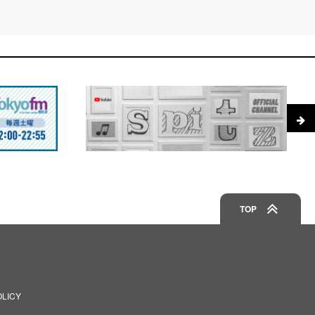
TOP
OLICY