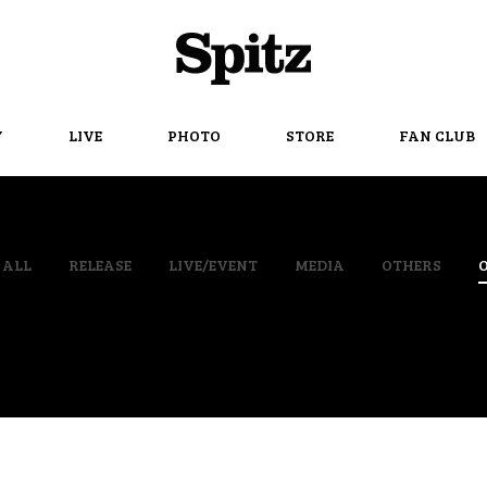
Spitz
Y
LIVE
PHOTO
STORE
FAN CLUB
ALL
RELEASE
LIVE/EVENT
MEDIA
OTHERS