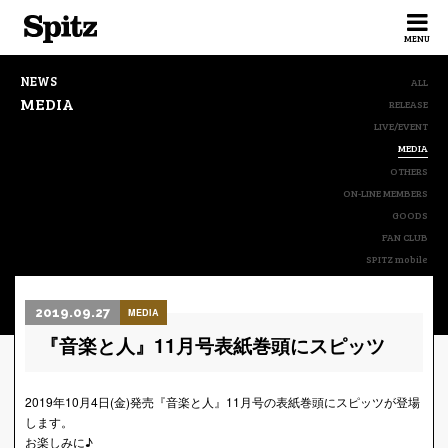
Spitz
MENU
NEWS
ALL
MEDIA
RELEASE
LIVE/EVENT
MEDIA
OTHERS
ON-LINE MEMBERS
GOODS
FAN CLUB
SPITZ mobile
2019.09.27
MEDIA
『音楽と人』11月号表紙巻頭にスピッツ
2019年10月4日(金)発売『音楽と人』11月号の表紙巻頭にスピッツが登場
します。
お楽しみに♪