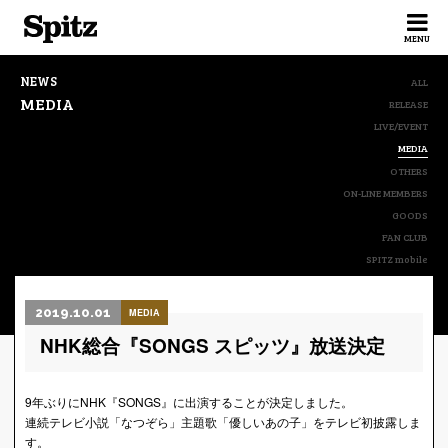
Spitz
MENU
NEWS
ALL
MEDIA
RELEASE
LIVE/EVENT
MEDIA
OTHERS
ON-LINE MEMBERS
GOODS
FAN CLUB
SPITZ mobile
2019.10.01
MEDIA
NHK総合『SONGS スピッツ』放送決定
9年ぶりにNHK『SONGS』に出演することが決定しました。
連続テレビ小説「なつぞら」主題歌「優しいあの子」をテレビ初披露しま
す。