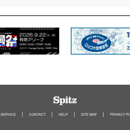
Spitz
 SERVICE
CONTACT
HELP
SITE MAP
PRIVACY P