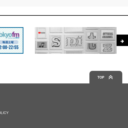
TOP
OLICY