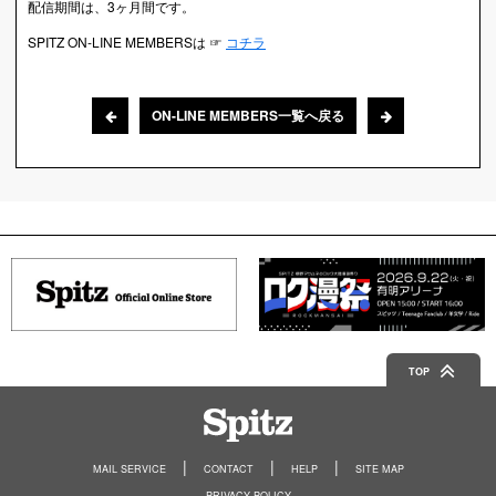
配信期間は、3ヶ月間です。
SPITZ ON-LINE MEMBERSは ☞
コチラ
ON-LINE MEMBERS一覧へ戻る
TOP
Spitz
MAIL SERVICE
CONTACT
HELP
SITE MAP
PRIVACY POLICY