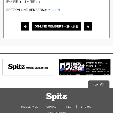
配信期間は、3ヶ月間です。
SPITZ ON-LINE MEMBERSは ☞
コチラ
ON-LINE MEMBERS一覧へ戻る
TOP
Spitz
MAIL SERVICE
CONTACT
HELP
SITE MAP
PRIVACY POLICY