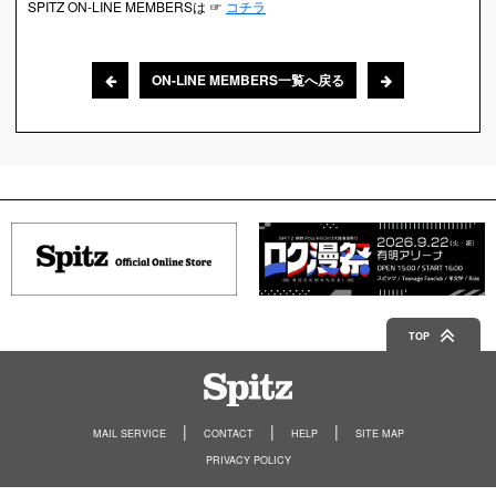
SPITZ ON-LINE MEMBERSは ☞
コチラ
ON-LINE MEMBERS一覧へ戻る
TOP
Spitz
MAIL SERVICE
CONTACT
HELP
SITE MAP
PRIVACY POLICY