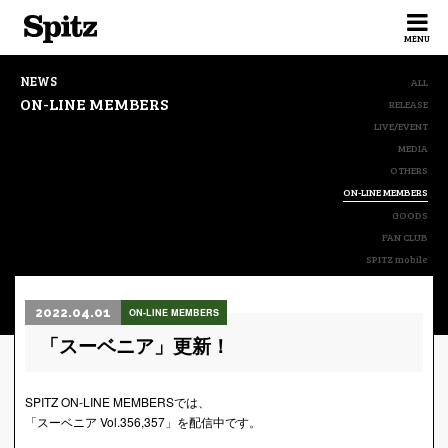
Spitz
MENU
NEWS
ALL
ON-LINE MEMBERS
RELEASE
LIVE/EVENT
MEDIA
OTHERS
ON-LINE MEMBERS
GOODS
FAN CLUB
SPITZ mobile
2022.04.01
ON-LINE MEMBERS
「スーベニア」更新！
SPITZ ON-LINE MEMBERSでは、
「スーベニア Vol.356,357」を配信中です。