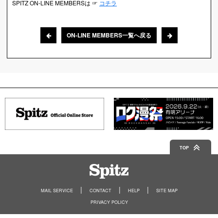
SPITZ ON-LINE MEMBERSは ☞
コチラ
ON-LINE MEMBERS一覧へ戻る
TOP
Spitz
MAIL SERVICE
CONTACT
HELP
SITE MAP
PRIVACY POLICY