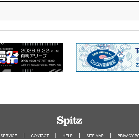
Spitz
 SERVICE
CONTACT
HELP
SITE MAP
PRIVACY P