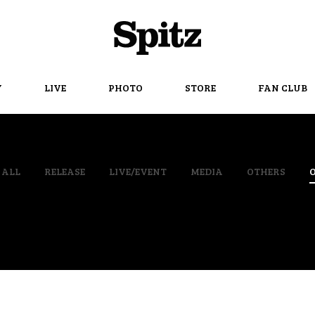
Spitz
Y
LIVE
PHOTO
STORE
FAN CLUB
ALL
RELEASE
LIVE/EVENT
MEDIA
OTHERS