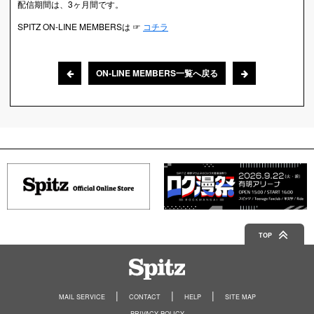
配信期間は、3ヶ月間です。
SPITZ ON-LINE MEMBERSは ☞
コチラ
ON-LINE MEMBERS一覧へ戻る
TOP
Spitz
MAIL SERVICE
CONTACT
HELP
SITE MAP
PRIVACY POLICY