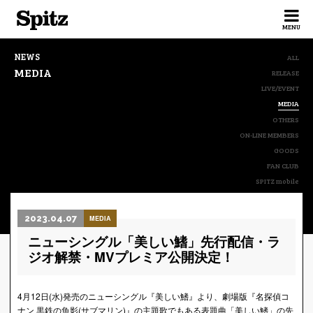
Spitz
MENU
NEWS
ALL
MEDIA
RELEASE
LIVE/EVENT
MEDIA
OTHERS
ON-LINE MEMBERS
GOODS
FAN CLUB
SPITZ mobile
2023.04.07
MEDIA
ニューシングル「美しい鰭」先行配信・ラ
ジオ解禁・MVプレミア公開決定！
4月12日(水)発売のニューシングル『美しい鰭』より、劇場版『名探偵コ
ナン 黒鉄の魚影(サブマリン)』の主題歌でもある表題曲「美しい鰭」の先