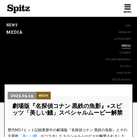
Spitz
MENU
NEWS
ALL
MEDIA
RELEASE
LIVE/EVENT
MEDIA
OTHERS
ON-LINE MEMBERS
GOODS
FAN CLUB
SPITZ mobile
2023.05.15
MEDIA
劇場版『名探偵コナン 黒鉄の魚影』×スピ
ッツ「美しい鰭」スペシャルムービー解禁
歴代NO.1ヒット記録更新中の劇場版『名探偵コナン 黒鉄の魚影』とその
主題歌
「美しい鰭」
がコラボしたスペシャルムービーが解禁されました。