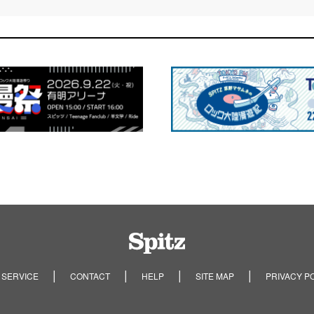
Spitz
 SERVICE
CONTACT
HELP
SITE MAP
PRIVACY P