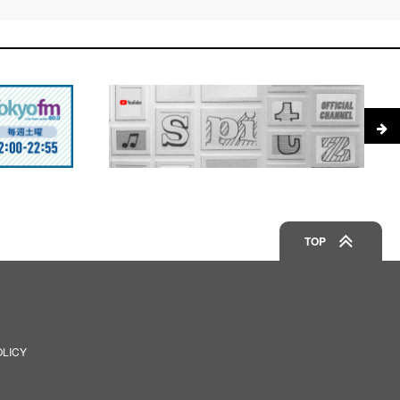
TOP
OLICY