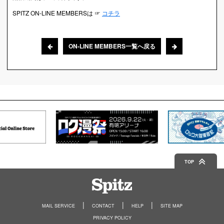
SPITZ ON-LINE MEMBERSは ☞
コチラ
ON-LINE MEMBERS一覧へ戻る
TOP
Spitz
MAIL SERVICE
CONTACT
HELP
SITE MAP
PRIVACY POLICY