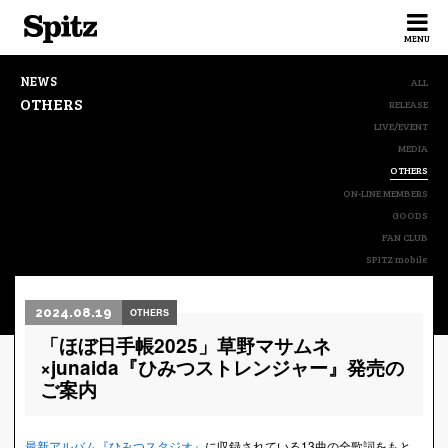
Spitz
MENU
NEWS
ALL
OTHERS
RELEASE
LIVE/EVENT
MEDIA
OTHERS
ON-LINE MEMBERS
GOODS
FAN CLUB
SPITZ mobile
2024.08.19
OTHERS
「ほぼ日手帳2025」草野マサムネ
×junaida『ひみつストレンジャー』発売の
ご案内
最新アルバム『ひみつスタジオ』
に収録されている13曲の全歌詞をもと