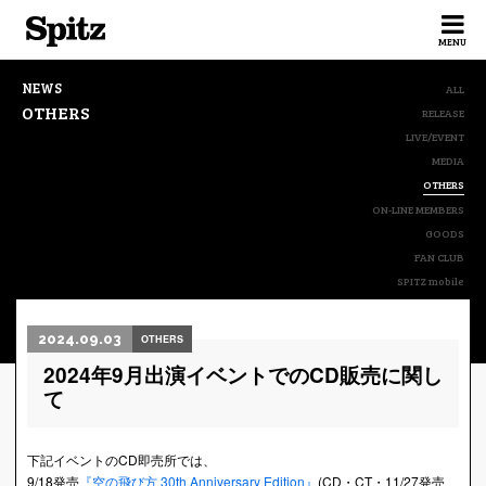
Spitz
MENU
NEWS
ALL
OTHERS
RELEASE
LIVE/EVENT
MEDIA
OTHERS
ON-LINE MEMBERS
GOODS
FAN CLUB
SPITZ mobile
2024.09.03
OTHERS
2024年9月出演イベントでのCD販売に関し
て
下記イベントのCD即売所では、
9/18発売
『空の飛び方 30th Anniversary Edition』
(CD・CT・11/27発売