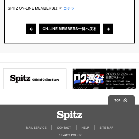
SPITZ ON-LINE MEMBERSは ☞
コチラ
ON-LINE MEMBERS一覧へ戻る
TOP
Spitz
MAIL SERVICE
CONTACT
HELP
SITE MAP
PRIVACY POLICY