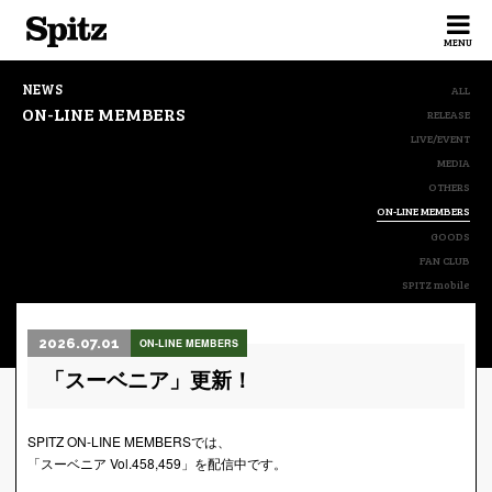
Spitz
MENU
NEWS
ALL
ON-LINE MEMBERS
RELEASE
LIVE/EVENT
MEDIA
OTHERS
ON-LINE MEMBERS
GOODS
FAN CLUB
SPITZ mobile
2026.07.01
ON-LINE MEMBERS
「スーベニア」更新！
SPITZ ON-LINE MEMBERSでは、
「スーベニア Vol.458,459」を配信中です。