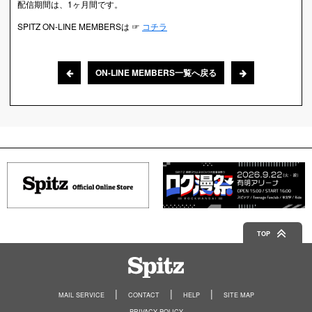
配信期間は、1ヶ月間です。
SPITZ ON-LINE MEMBERSは ☞
コチラ
ON-LINE MEMBERS一覧へ戻る
TOP
Spitz
MAIL SERVICE
CONTACT
HELP
SITE MAP
PRIVACY POLICY